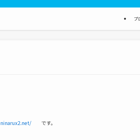
プ
ininarux2.net/
です。