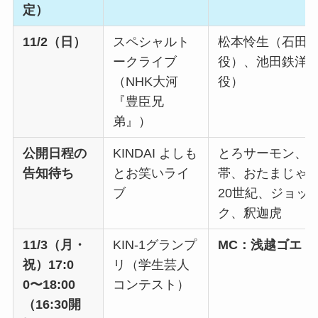
定）
11/2（日）
スペシャルト
松本怜生（石田
ークライブ
役）、池田鉄洋
（NHK大河
役）
『豊臣兄
弟』）
公開日程の
KINDAI よしも
とろサーモン、
告知待ち
とお笑いライ
帯、おたまじゃ
ブ
20世紀、ジョッ
ク、釈迦虎
11/3（月・
KIN-1グランプ
MC：浅越ゴエ
祝）17:0
リ（学生芸人
0〜18:00
コンテスト）
（16:30開