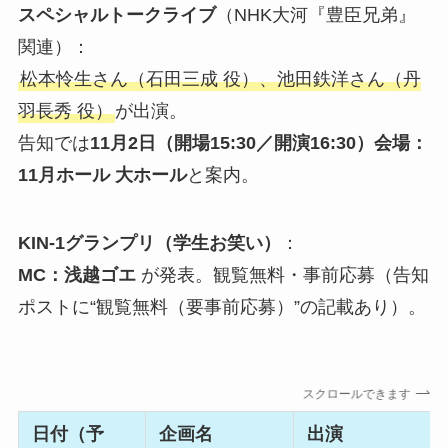
スペシャルトークライブ
（NHK大河『豊臣兄弟』
関連）：
松本怜生さん（石田三成 役）、池田鉄洋さん（丹
羽長秀 役）
が出演。
告知では
11月2日（開場15:30／開演16:30）会場：
11月ホール 大ホール
と案内。
KIN-1グランプリ（学生お笑い）
：
MC：浅越ゴエ
が発表。観覧無料・事前応募（告知
ポストに“観覧無料（要事前応募）”の記載あり）。
スクロールできます
日付（予
企画名
出演