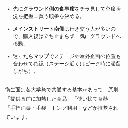
先に
グラウンド側の食事席
をチラ見して空席状
況を把握→買う順番を決める。
メインストリート南側
は行き交う人が多いの
で、購入後は立ち止まらず一気にグラウンドへ
移動。
迷ったら
マップ
でステージや屋外企画の位置も
合わせて確認（ステージ近くはピーク時に滞留
しがち）。
衛生面は各大学祭で共通する基本があって、原則
「提供直前に加熱した食品」「使い捨て食器」
「手指消毒・手袋・トング利用」などが推奨され
ています。