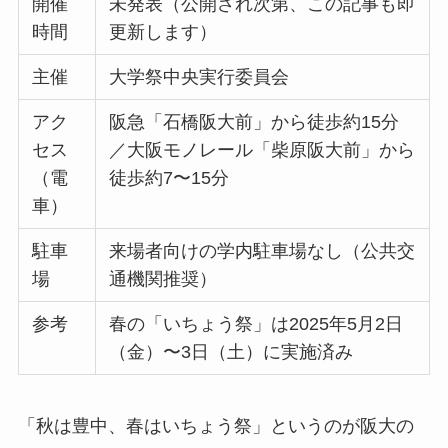
開催
未発表（公開され次第、この記事も即
時間
更新します）
主催
大学祭中央実行委員会
アク
阪急「石橋阪大前」から徒歩約15分
セス
／大阪モノレール「柴原阪大前」から
（電
徒歩約7〜15分
車）
駐車
来場者向けの学内駐車場なし（公共交
場
通機関推奨）
参考
春の「いちょう祭」は2025年5月2日
（金）〜3日（土）に実施済み
「秋は豊中、春はいちょう祭」というのが阪大の